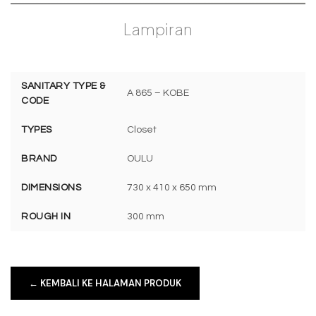
Lampiran
SANITARY TYPE &
A 865 – KOBE
CODE
TYPES
Closet
BRAND
OULU
DIMENSIONS
730 x 410 x 650 mm
ROUGH IN
300 mm
← KEMBALI KE HALAMAN PRODUK