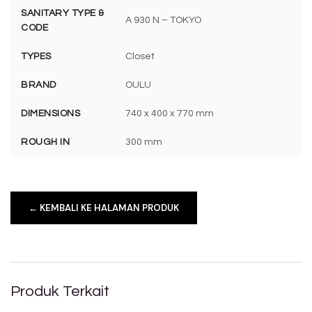
SANITARY TYPE &
A 930 N – TOKYO
CODE
TYPES
Closet
BRAND
OULU
DIMENSIONS
740 x 400 x 770 mm
ROUGH IN
300 mm
← KEMBALI KE HALAMAN PRODUK
Produk Terkait