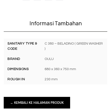
Informasi Tambahan
SANITARY TYPE &
C 380 – BELADINO ( GREEN WASHER
CODE
)
BRAND
OULU
DIMENSIONS
680 x 360 x 750 mm
ROUGH IN
230 mm
← KEMBALI KE HALAMAN PRODUK