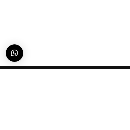
let’s talk…
projects@sandimas.co.id / (021) 6669 1080
Showroom, HO
Jl. Muara Karang Raya No.1-7 Blok L IX Selatan
Pluit, Penjaringan, Jkt Utara, DKI Jakarta 14450