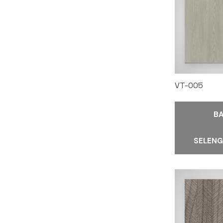
VT-005
B
SELEN