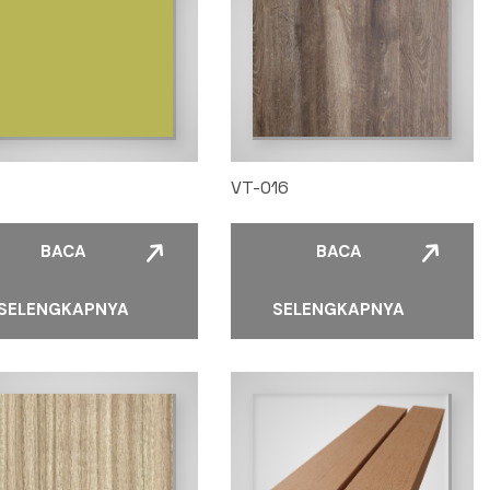
VT-016
BACA
BACA
SELENGKAPNYA
SELENGKAPNYA