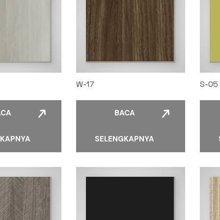
W-17
S-05
ACA
BACA
GKAPNYA
SELENGKAPNYA