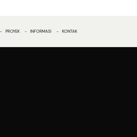
PROYEK
INFORMASI
KONTAK