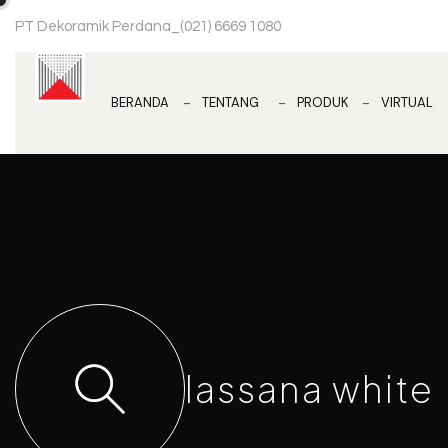
PT Dekoramik Perdana
_
(021) 6669 1080
BERANDA
TENTANG
PRODUK
VIRTUAL
lassana white