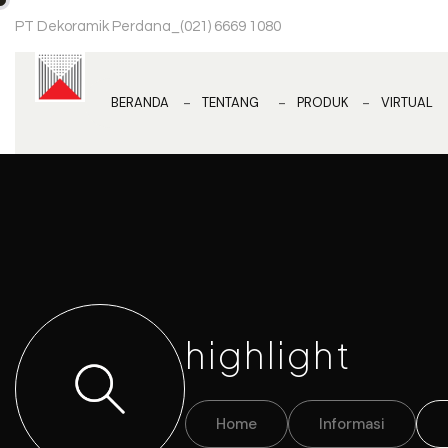
PT Dekoramik Perdana
_
(021) 6669 1080
BERANDA
TENTANG
PRODUK
VIRTUAL
highlight
Home
Informasi