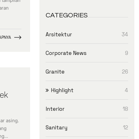
 tampilan
aran
CATEGORIES
34
Arsitektur
APNYA
9
Corporate News
26
Granite
4
Highlight
tek
18
Interior
ar asing.
12
Sanitary
ang
ang…