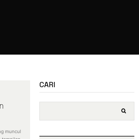
CARI
n
ing muncul