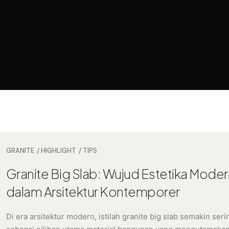
GRANITE
HIGHLIGHT
TIPS
Granite Big Slab: Wujud Estetika Moder
dalam Arsitektur Kontemporer
Di era arsitektur modern, istilah granite big slab semakin ser