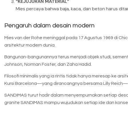
“KEJUJURAN MATERIAL”
Mies percaya bahwa baja, kaca, dan beton harus dit
Pengaruh dalam desain modern
Mies van der Rohe meninggal pada 17 Agustus 1969 di Chi
arsitektur modern dunia.
Bangunan-bangunannya terus menjadi objek studi, sementa
Johnson, Norman Foster, dan Zaha Hadid.
Filosofi minimalis yang ia rintis tidak hanya meresap ke arsi
Kursi Barcelona—yang dirancangnya bersama Lilly Reich—me
SANDIMAS turut hadir dalam menyempurnakan setiap desain 
granite SANDIMAS mampu wujudukan setiap ide dan konse