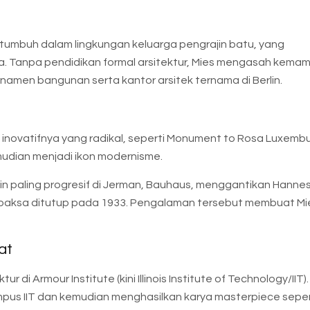
a tumbuh dalam lingkungan keluarga pengrajin batu, yang
a. Tanpa pendidikan formal arsitektur, Mies mengasah kem
men bangunan serta kantor arsitek ternama di Berlin.
a inovatifnya yang radikal, seperti Monument to Rosa Luxembu
mudian menjadi ikon modernisme.
ain paling progresif di Jerman, Bauhaus, menggantikan Hannes
erpaksa ditutup pada 1933. Pengalaman tersebut membuat Mie
at
di Armour Institute (kini Illinois Institute of Technology/IIT). 
us IIT dan kemudian menghasilkan karya masterpiece seper