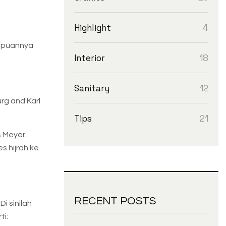
4
Highlight
ampuannya
18
Interior
12
Sanitary
rg and Karl
21
Tips
 Meyer.
s hijrah ke
RECENT POSTS
Di sinilah
ti: