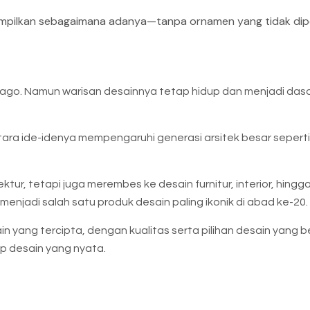
ampilkan sebagaimana adanya—tanpa ornamen yang tidak dipe
cago. Namun warisan desainnya tetap hidup dan menjadi dasa
ra ide-idenya mempengaruhi generasi arsitek besar seperti 
tektur, tetapi juga merembes ke desain furnitur, interior, hingg
njadi salah satu produk desain paling ikonik di abad ke-20.
yang tercipta, dengan kualitas serta pilihan desain yang be
p desain yang nyata.