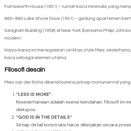
Farnsworth House (1951) – rumah kaca minimalis yang menjadi 
860–880 Lake Shore Drive (1951) – gedung apartemen bert
Seagram Building (1958) di New York (bersama Philip Johns
modern.
Karya-karya ini menegaskan ciri khas style Mies: sederhana
kaca sebagai elemen utama.
Filosofi desain
Mies van der Rohe dikenal karena prinsip monumental yan
“LESS IS MORE”
:
Kesederhanaan adalah esensi keindahan. Filosofi ini 
diekspos.
“GOD IS IN THE DETAILS”
Setiap detail konstruksi harus dikerjakan secara presi