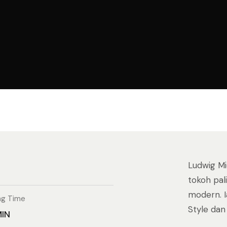
Ludwig Mi
tokoh pal
modern. I
ng Time
Style dan 
MIN