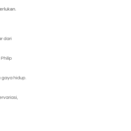
rlukan.
r dari
Philip
a gaya hidup.
rvariasi,