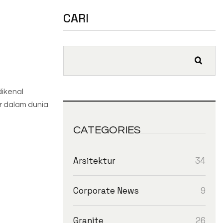
CARI
dikenal
ar dalam dunia
CATEGORIES
34
Arsitektur
9
Corporate News
26
Granite