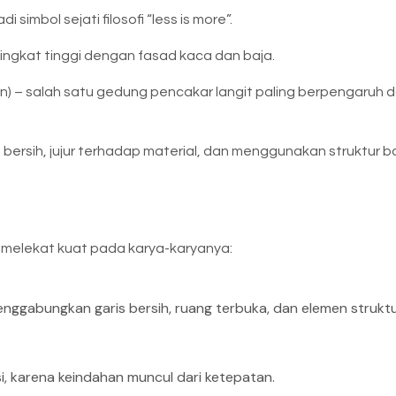
simbol sejati filosofi “less is more”.
ingkat tinggi dengan fasad kaca dan baja.
on) – salah satu gedung pencakar langit paling berpengaruh 
, bersih, jujur terhadap material, dan menggunakan struktur b
g melekat kuat pada karya-karyanya:
menggabungkan garis bersih, ruang terbuka, dan elemen strukt
si, karena keindahan muncul dari ketepatan.