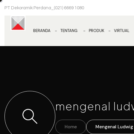
PT Dekoramik Perdana
_
(021) 6669 1080
BERANDA
TENTANG
PRODUK
VIRTUAL
mengenal ludw
Home
Mengenal Ludwig 