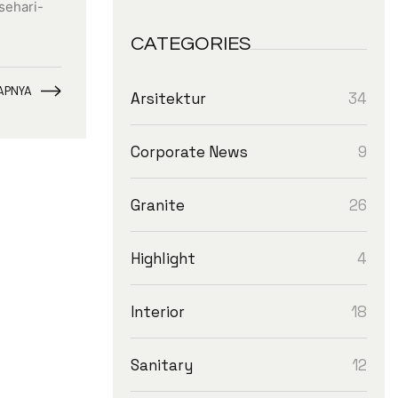
sehari-
CATEGORIES
APNYA
34
Arsitektur
9
Corporate News
26
Granite
4
Highlight
18
Interior
12
Sanitary