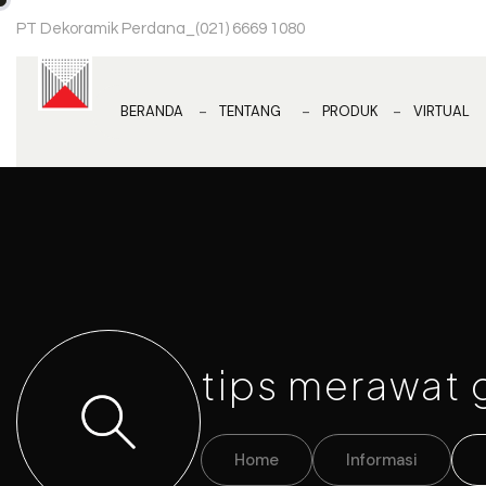
PT Dekoramik Perdana
_
(021) 6669 1080
BERANDA
TENTANG
PRODUK
VIRTUAL
tips merawat 
Home
Informasi