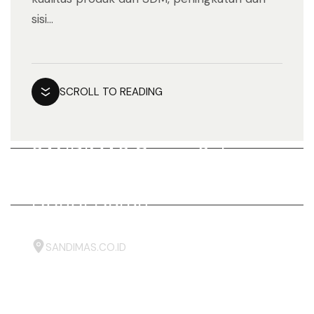
sisi...
SCROLL TO READING
SANDIMAS Group Sukses
Selenggarakan Kegiatan
Donor Darah
SANDIMAS.CO.ID