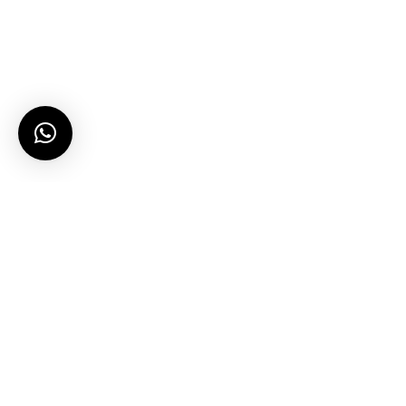
let’s talk…
projects@sandimas.co.id / (021) 6669 1080
Showroom, HO
Jl. Muara Karang Raya No.1-7 Blok L IX Selatan