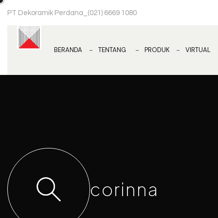
PT Dekoramik Perdana
_
(021) 6669 1080
BERANDA
TENTANG
PRODUK
VIRTUAL
corinna