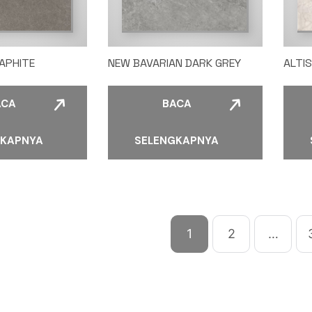
APHITE
NEW BAVARIAN DARK GREY
ALTI
ACA
BACA
GKAPNYA
SELENGKAPNYA
1
2
…