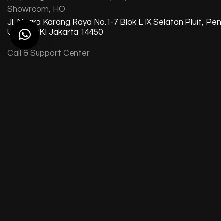
Showroom, HO
Jl. Muara Karang Raya No.1-7 Blok L IX Selatan Pluit, Pen
Utara, DKI Jakarta 14450
Call & Support Center
Tel: (021) 66691080
WA +62 812 9704 0598
Operational Hours
Sen – Sab 09.00 WIB – 19.00 WIB
(kecuali tanggal merah & libur nasional)