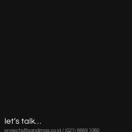
let’s talk…
projects@sandimas.co.id / (021) 6669 1080