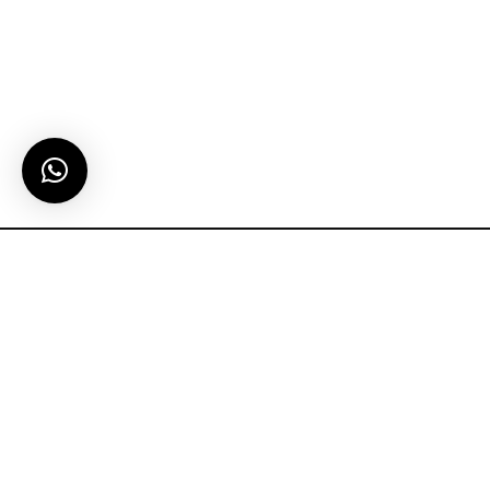
let’s talk…
projects@sandimas.co.id / (021) 6669 1080
Showroom, HO
Jl. Muara Karang Raya No.1-7 Blok L IX Selatan
Pluit, Penjaringan, Jkt Utara, DKI Jakarta 14450
Call & Support Center