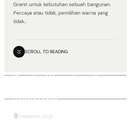
Granit untuk kebutuhan sebuah bangunan.
Percaya atau tidak, pemilihan warna yang
tidak...
SCROLL TO READING
Deretan Warna Favorit
Granit, Mulai Dari Flooring
hingga Wall
SANDIMAS.CO.ID