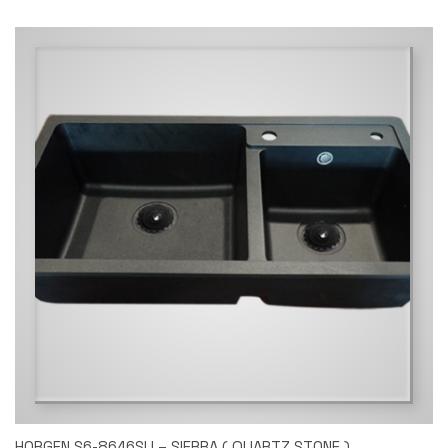
HORGEN S6-8646SU – SIERRA ( QUARTZ STONE )