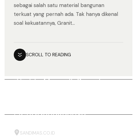
sebagai salah satu material bangunan
terkuat yang pernah ada. Tak hanya dikenal
soal kekuatannya, Granit...
SCROLL TO READING
7 Fakta Menarik Seputar
Granit, Wajib Kamu Tahu
Sebelum
Menggunakannya
SANDIMAS.CO.ID