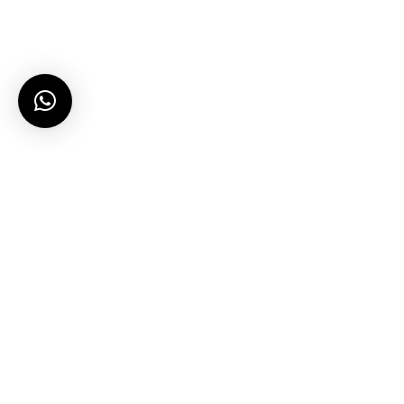
let’s talk…
projects@sandimas.co.id / (021) 6669 1080
Showroom, HO
Jl. Muara Karang Raya No.1-7 Blok L IX Selatan
Pluit, Penjaringan, Jkt Utara, DKI Jakarta 14450
Call & Support Center