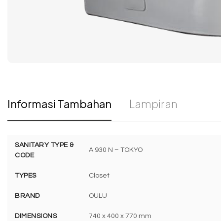
Informasi Tambahan
Lampiran
SANITARY TYPE &
A 930 N – TOKYO
CODE
TYPES
Closet
BRAND
OULU
DIMENSIONS
740 x 400 x 770 mm