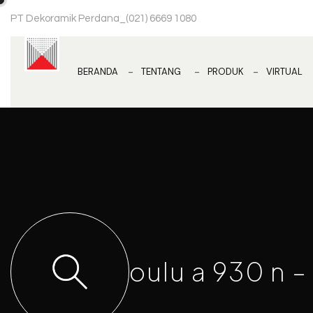
PT Dekoramik Perdana
_
(021) 6669 1080
BERANDA
TENTANG
PRODUK
VIRTUAL
oulu a 930 n –